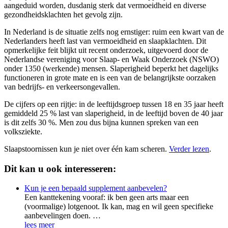
aangeduid worden, dusdanig sterk dat vermoeidheid en diverse
gezondheidsklachten het gevolg zijn.
In Nederland is de situatie zelfs nog ernstiger: ruim een kwart van de
Nederlanders heeft last van vermoeidheid en slaapklachten. Dit
opmerkelijke feit blijkt uit recent onderzoek, uitgevoerd door de
Nederlandse vereniging voor Slaap- en Waak Onderzoek (NSWO)
onder 1350 (werkende) mensen. Slaperigheid beperkt het dagelijks
functioneren in grote mate en is een van de belangrijkste oorzaken
van bedrijfs- en verkeersongevallen.
De cijfers op een rijtje: in de leeftijdsgroep tussen 18 en 35 jaar heeft
gemiddeld 25 % last van slaperigheid, in de leeftijd boven de 40 jaar
is dit zelfs 30 %. Men zou dus bijna kunnen spreken van een
volksziekte.
Slaapstoornissen kun je niet over één kam scheren.
Verder lezen
.
Dit kan u ook interesseren:
Kun je een bepaald supplement aanbevelen?
Een kanttekening vooraf: ik ben geen arts maar een
(voormalige) lotgenoot. Ik kan, mag en wil geen specifieke
aanbevelingen doen. …
lees meer