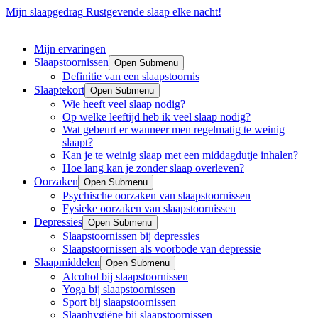
Mijn slaapgedrag
Rustgevende slaap elke nacht!
Mijn ervaringen
Slaapstoornissen
Open Submenu
Definitie van een slaapstoornis
Slaaptekort
Open Submenu
Wie heeft veel slaap nodig?
Op welke leeftijd heb ik veel slaap nodig?
Wat gebeurt er wanneer men regelmatig te weinig
slaapt?
Kan je te weinig slaap met een middagdutje inhalen?
Hoe lang kan je zonder slaap overleven?
Oorzaken
Open Submenu
Psychische oorzaken van slaapstoornissen
Fysieke oorzaken van slaapstoornissen
Depressies
Open Submenu
Slaapstoornissen bij depressies
Slaapstoornissen als voorbode van depressie
Slaapmiddelen
Open Submenu
Alcohol bij slaapstoornissen
Yoga bij slaapstoornissen
Sport bij slaapstoornissen
Slaaphygiëne bij slaapstoornissen