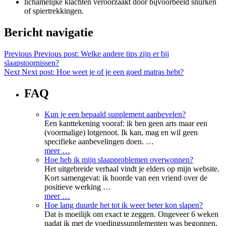
lichamelijke klachten veroorzaakt door bijvoorbeeld snurken
of spiertrekkingen.
Bericht navigatie
Previous
Previous post:
Welke andere tips zijn er bij
slaapstoornissen?
Next
Next post:
Hoe weet je of je een goed matras hebt?
FAQ
Kun je een bepaald supplement aanbevelen?
Een kanttekening vooraf: ik ben geen arts maar een
(voormalige) lotgenoot. Ik kan, mag en wil geen
specifieke aanbevelingen doen. …
meer …
Hoe heb ik mijn slaapproblemen overwonnen?
Het uitgebreide verhaal vindt je elders op mijn website.
Kort samengevat: ik hoorde van een vriend over de
positieve werking …
meer …
Hoe lang duurde het tot ik weer beter kon slapen?
Dat is moeilijk om exact te zeggen. Ongeveer 6 weken
nadat ik met de voedingssupplementen was begonnen,