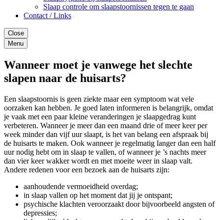
Slaap controle om slaapstoornissen tegen te gaan
Contact / Links
Close
Menu
Wanneer moet je vanwege het slechte
slapen naar de huisarts?
Een slaapstoornis is geen ziekte maar een symptoom wat vele
oorzaken kan hebben. Je goed laten informeren is belangrijk, omdat
je vaak met een paar kleine veranderingen je slaapgedrag kunt
verbeteren. Wanneer je meer dan een maand drie of meer keer per
week minder dan vijf uur slaapt, is het van belang een afspraak bij
de huisarts te maken. Ook wanneer je regelmatig langer dan een half
uur nodig hebt om in slaap te vallen, of wanneer je ’s nachts meer
dan vier keer wakker wordt en met moeite weer in slaap valt.
Andere redenen voor een bezoek aan de huisarts zijn:
aanhoudende vermoeidheid overdag;
in slaap vallen op het moment dat jij je ontspant;
psychische klachten veroorzaakt door bijvoorbeeld angsten of
depressies;