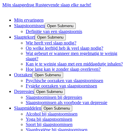
Mijn slaapgedrag
Rustgevende slaap elke nacht!
Mijn ervaringen
Slaapstoornissen
Open Submenu
Definitie van een slaapstoornis
Slaaptekort
Open Submenu
Wie heeft veel slaap nodig?
Op welke leeftijd heb ik veel slaap nodig?
Wat gebeurt er wanneer men regelmatig te weinig
slaapt?
Kan je te weinig slaap met een middagdutje inhalen?
Hoe lang kan je zonder slaap overleven?
Oorzaken
Open Submenu
Psychische oorzaken van slaapstoornissen
Fysieke oorzaken van slaapstoornissen
Depressies
Open Submenu
Slaapstoornissen bij depressies
Slaapstoornissen als voorbode van depressie
Slaapmiddelen
Open Submenu
Alcohol bij slaapstoornissen
Yoga bij slaapstoornissen
Sport bij slaapstoornissen
Slaaphygiëne bij slaapstoornissen