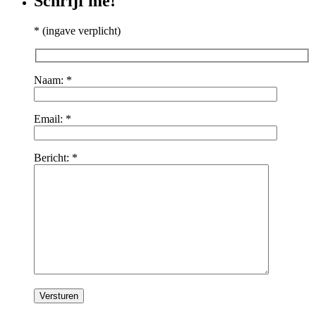
Schrijf me!
* (ingave verplicht)
Naam: *
Email: *
Bericht: *