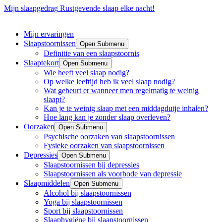
Mijn slaapgedrag
Rustgevende slaap elke nacht!
Mijn ervaringen
Slaapstoornissen
Open Submenu
Definitie van een slaapstoornis
Slaaptekort
Open Submenu
Wie heeft veel slaap nodig?
Op welke leeftijd heb ik veel slaap nodig?
Wat gebeurt er wanneer men regelmatig te weinig
slaapt?
Kan je te weinig slaap met een middagdutje inhalen?
Hoe lang kan je zonder slaap overleven?
Oorzaken
Open Submenu
Psychische oorzaken van slaapstoornissen
Fysieke oorzaken van slaapstoornissen
Depressies
Open Submenu
Slaapstoornissen bij depressies
Slaapstoornissen als voorbode van depressie
Slaapmiddelen
Open Submenu
Alcohol bij slaapstoornissen
Yoga bij slaapstoornissen
Sport bij slaapstoornissen
Slaaphygiëne bij slaapstoornissen